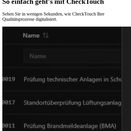
So einfach geht's mit
CheckTouch
Sehen Sie in wenigen Sekunden, wie CheckTouch Ihre
Qualitätsprozesse digitalisiert.